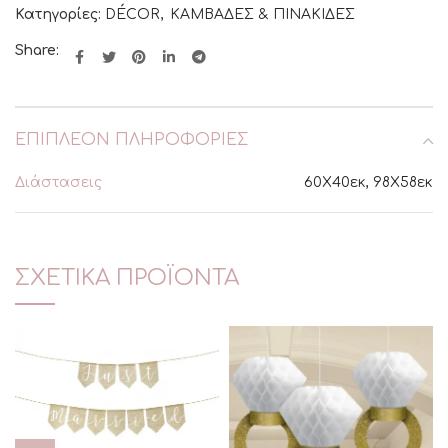
Κατηγορίες:
DÉCOR
,
ΚΑΜΒΑΔΕΣ & ΠΙΝΑΚΙΔΕΣ
Share:
ΕΠΙΠΛΈΟΝ ΠΛΗΡΟΦΟΡΊΕΣ
Διάστασεις
60Χ40εκ, 98Χ58εκ
ΣΧΕΤΙΚΆ ΠΡΟΪΌΝΤΑ