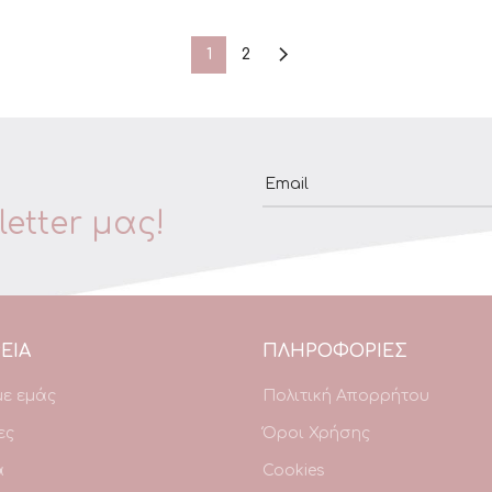
1
2
Email
etter μας!
ΕΙΑ
ΠΛΗΡΟΦΟΡΙΕΣ
με εμάς
Πολιτική Απορρήτου
ες
Όροι Χρήσης
α
Cookies