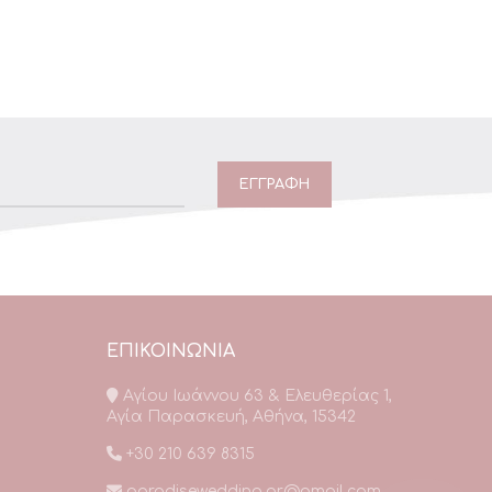
ΕΠΙΚΟΙΝΩΝΙΑ
Αγίου Ιωάννου 63 & Ελευθερίας 1,
Αγία Παρασκευή, Αθήνα, 15342
+30 210 639 8315
paradisewedding.gr@gmail.com