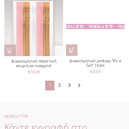
Διακοσμητικό μπάνερ “It’s a
Διακοσμητική πλαστική
Girl” 7.62m
κουρτίνα rosegold
€
5.00
€
14.00
1
2
3
NEWSLETTER
Κάντε εγγραφή στο