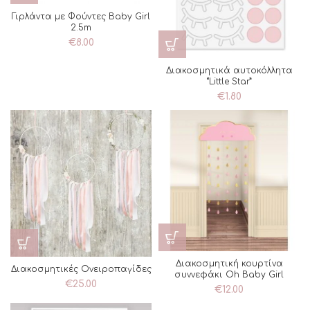
Γιρλάντα με Φούντες Baby Girl
2.5m
€
8.00
Διακοσμητικά αυτοκόλλητα
“Little Star”
€
1.80
Διακοσμητική κουρτίνα
Διακοσμητικές Ονειροπαγίδες
συννεφάκι Oh Baby Girl
€
25.00
€
12.00