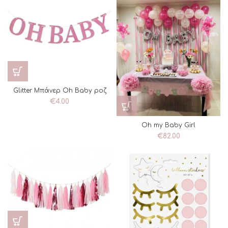
Glitter Μπάνερ Oh Baby ροζ
€
4.00
Oh my Baby Girl
€
82.00