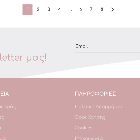
1
2
3
4
…
6
7
8
Email
etter μας!
ΕΙΑ
ΠΛΗΡΟΦΟΡΙΕΣ
με εμάς
Πολιτική Απορρήτου
ες
Όροι Χρήσης
α
Cookies
μα
Επικοινωνία