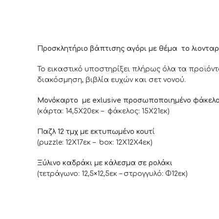
Προσκλητήριο βάπτισης αγόρι με θέμα το λιονταρά
Το εικαστικό υποστηρίξει πλήρως όλα τα προϊόντ
διακόσμηση, βιβλία ευχών και σετ νονού.
Μονόκαρτο με exlusive προσωποποιημένο φάκελ
(κάρτα: 14,5Χ20εκ – φάκελος: 15Χ21εκ)
Παζλ 12 τμχ με εκτυπωμένο κουτ
ί
(puzzle: 12Χ17εκ – box: 12Χ12X4εκ)
Ξύλινο καδράκι με κάλεσμα σε ρολάκι
(τετράγωνο: 12,5×12,5εκ – στρογγυλό: Φ12εκ)