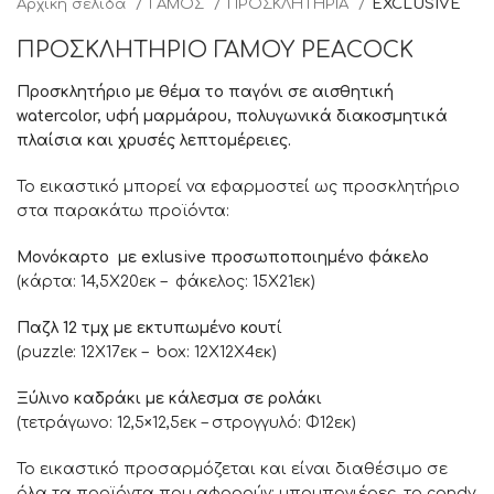
Αρχική σελίδα
ΓΑΜΟΣ
ΠΡΟΣΚΛΗΤΗΡΙΑ
EXCLUSIVE
ΠΡΟΣΚΛΗΤΗΡΙΟ ΓΑΜΟΥ PEACOCK
Προσκλητήριο με θέμα το παγόνι σε αισθητική
watercolor, υφή μαρμάρου, πολυγωνικά διακοσμητικά
πλαίσια και χρυσές λεπτομέρειες.
Το εικαστικό μπορεί να εφαρμοστεί ως προσκλητήριο
στα παρακάτω προϊόντα:
Μονόκαρτο με exlusive προσωποποιημένο φάκελο
(κάρτα: 14,5Χ20εκ – φάκελος: 15Χ21εκ)
Παζλ 12 τμχ με εκτυπωμένο κουτ
ί
(puzzle: 12Χ17εκ – box: 12Χ12X4εκ)
Ξύλινο καδράκι με κάλεσμα σε ρολάκι
(τετράγωνο: 12,5×12,5εκ – στρογγυλό: Φ12εκ)
Το εικαστικό προσαρμόζεται και είναι διαθέσιμο σε
όλα τα προϊόντα που αφορούν: μπομπονιέρες, το candy