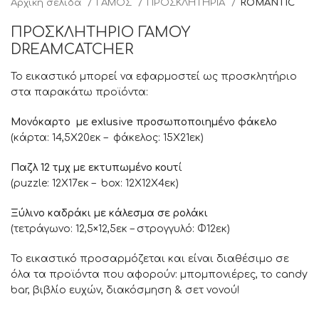
Αρχική σελίδα
ΓΑΜΟΣ
ΠΡΟΣΚΛΗΤΗΡΙΑ
ROMANTIC
ΠΡΟΣΚΛΗΤΗΡΙΟ ΓΑΜΟΥ
DREAMCATCHER
Το εικαστικό μπορεί να εφαρμοστεί ως προσκλητήριο
στα παρακάτω προϊόντα:
Μονόκαρτο με exlusive προσωποποιημένο φάκελο
(κάρτα: 14,5Χ20εκ – φάκελος: 15Χ21εκ)
Παζλ 12 τμχ με εκτυπωμένο κουτ
ί
(puzzle: 12Χ17εκ – box: 12Χ12X4εκ)
Ξύλινο καδράκι με κάλεσμα σε ρολάκι
(τετράγωνο: 12,5×12,5εκ – στρογγυλό: Φ12εκ)
Το εικαστικό προσαρμόζεται και είναι διαθέσιμο σε
όλα τα προϊόντα που αφορούν: μπομπονιέρες, το candy
bar, βιβλίο ευχών, διακόσμηση & σετ νονού!