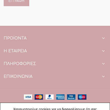
ΠΡΟΪΌΝΤΑ
Η ΕΤΑΙΡΕΙΑ
ΠΛΗΡΟΦΟΡΙΕΣ
ΕΠΙΚΟΙΝΩΝΙΑ
Copyright © 2021 Paradise Wedding. All Rights Reserved.
Χρησιμοποιούμε cookies για να διασφαλίσουμε ότι σας
Web Design & development by web-idea.gr