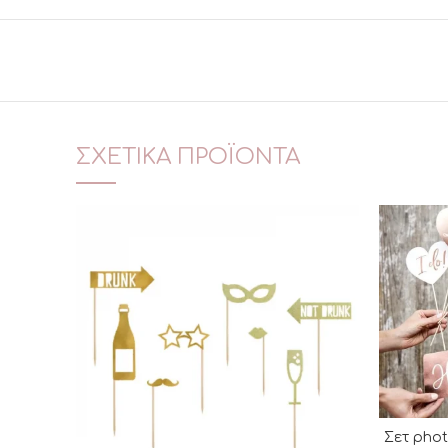
ΣΧΕΤΙΚΆ ΠΡΟΪΌΝΤΑ
Σετ phot
Π