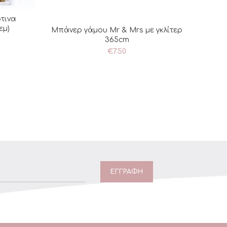
τινα
ΘΙ
εμ)
Μπάνερ γάμου Mr & Mrs με γκλίτερ
ΠΡΟΣΘΉΚΗ ΣΤΟ ΚΑΛΆΘΙ
365cm
€
7.50