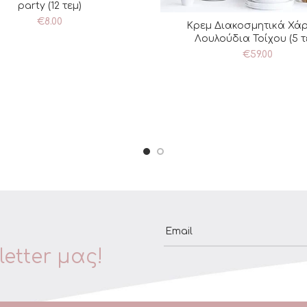
party (12 τεμ)
€
8.00
Κρεμ Διακοσμητικά Χάρ
ΠΡΟΣΘΉΚΗ ΣΤΟ ΚΑΛΆ
Λουλούδια Τοίχου (5 τ
€
59.00
Email
etter μας!