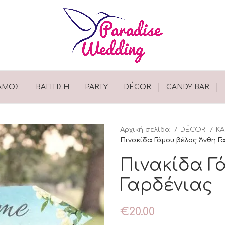
ΑΜΟΣ
ΒΑΠΤΙΣΗ
PARTY
DÉCOR
CANDY BAR
Αρχική σελίδα
DÉCOR
ΚΑ
Πινακίδα Γάμου βέλος Άνθη Γ
Πινακίδα Γ
Γαρδένιας
€
20.00