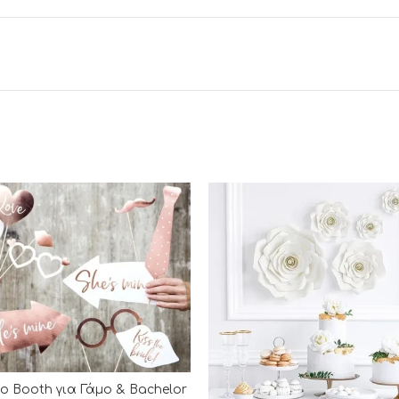
o Booth για Γάμο & Bachelor
ΡΟΣΘΉΚΗ ΣΤΟ ΚΑΛΆΘΙ