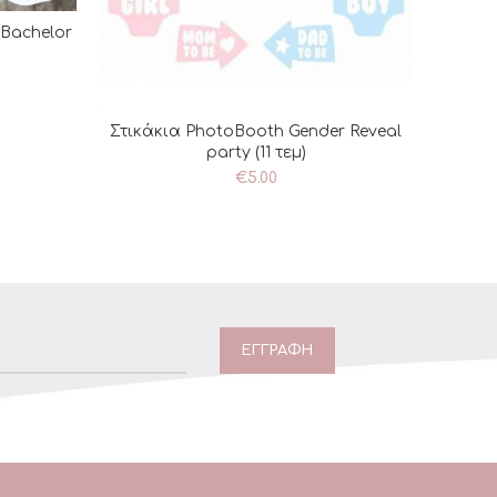
 Bachelor
ΘΙ
Τερ
Στικάκια PhotoBooth Gender Reveal
ΠΡΟΣΘΉΚΗ ΣΤΟ ΚΑΛΆΘΙ
party (11 τεμ)
€
5.00