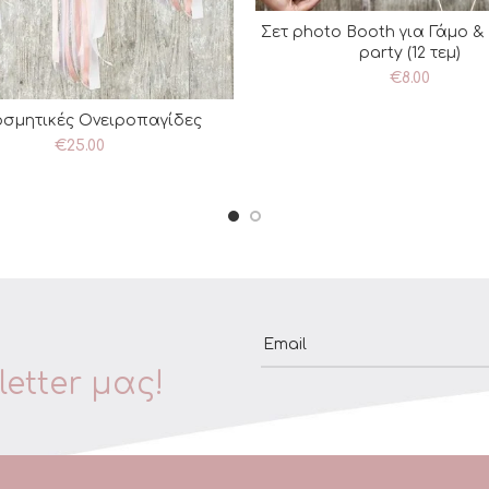
Σετ photo Booth για Γάμο &
ΠΡΟΣΘΉΚΗ ΣΤΟ ΚΑΛΆ
party (12 τεμ)
€
8.00
οσμητικές Ονειροπαγίδες
ΡΟΣΘΉΚΗ ΣΤΟ ΚΑΛΆΘΙ
€
25.00
Email
etter μας!