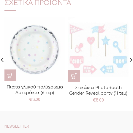
ΣΧΕΤΙΚΆ ΠΡΟΪΌΝΤΑ
Πιάτα γλυκού πολύχρωμα
Στικάκια PhotoBooth
Αστεράκια (6 τεμ)
Gender Reveal party (11 τεμ)
€
3.00
€
5.00
NEWSLETTER