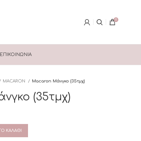
0
ΕΠΙΚΟΙΝΩΝΊΑ
MACARON
Macaron Μάνγκο (35τμχ)
νγκο (35τμχ)
Ο ΚΑΛΆΘΙ