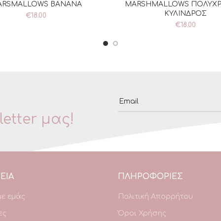
ARSMALLOWS BANANA
MARSHMALLOWS ΠΟΛΥΧ
ΡΟΣΘΉΚΗ ΣΤΟ ΚΑΛΆΘΙ
ΠΡΟΣΘΉΚΗ ΣΤΟ ΚΑΛΆ
ΚΥΛΙΝΔΡΟΣ
€
18.00
€
18.00
Email
etter μας!
ΕΙΑ
ΠΛΗΡΟΦΟΡΙΕΣ
με εμάς
Πολιτική Απορρήτου
ες
Όροι Χρήσης