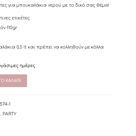
ες για μπουκαλάκια νερού με το δικό σας θέμα!
ινες ετικέτες
όν 110gr
λάκια 0,5 lt και πρέπει να κολληθούν με κόλλα
ργάσιμες ημέρες
Ο ΚΑΛΆΘΙ
574-1
,
PARTY