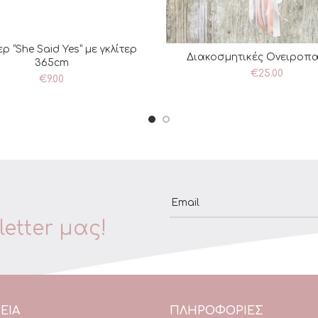
 “She Said Yes” με γκλίτερ
ΡΟΣΘΉΚΗ ΣΤΟ ΚΑΛΆΘΙ
Διακοσμητικές Ονειροπα
ΠΡΟΣΘΉΚΗ ΣΤΟ ΚΑΛΆ
365cm
€
25.00
€
9.00
Email
etter μας!
ΕΙΑ
ΠΛΗΡΟΦΟΡΙΕΣ