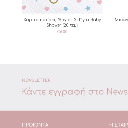
Χαρτοπετσέτες “Boy or Girl” για Baby
Μπάνερ
ΠΡΟΣΘΉΚΗ ΣΤΟ ΚΑΛΆΘΙ
Π
Shower (20 τεμ)
€
6.00
NEWSLETTER
Κάντε εγγραφή στο
Newsl
ΠΡΟΪΌΝΤΑ
Η ΕΤΑΙΡ