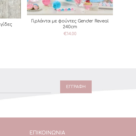
Γιρλάντα με φούντες Gender Reveal
ΠΡΟΣΘΉΚΗ ΣΤΟ ΚΑΛΆΘΙ
γίδες
ΘΙ
240cm
Στικά
€
14.00
ΕΠΙΚΟΙΝΩΝΙΑ