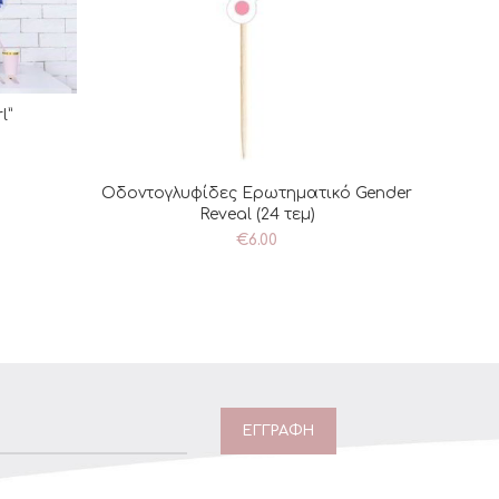
l”
ΘΙ
Οδοντογλυφίδες Ερωτηματικό Gender
ΠΡΟΣΘΉΚΗ ΣΤΟ ΚΑΛΆΘΙ
Πιάτα 
Reveal (24 τεμ)
€
6.00