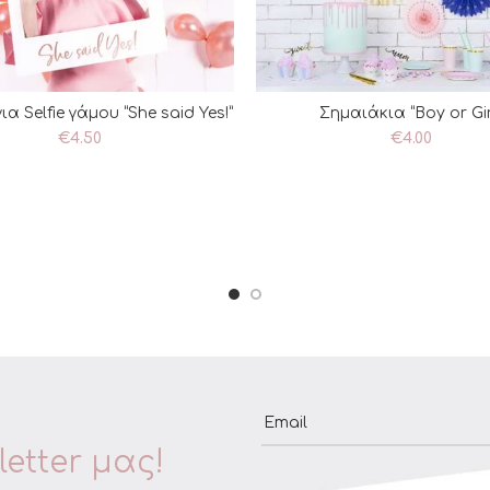
ια Selfie γάμου “She said Yes!”
Σημαιάκια “Boy or Gir
ΡΟΣΘΉΚΗ ΣΤΟ ΚΑΛΆΘΙ
ΠΡΟΣΘΉΚΗ ΣΤΟ ΚΑΛΆ
€
4.50
€
4.00
Email
etter μας!