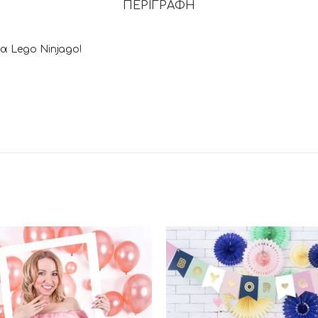
ΠΕΡΙΓΡΑΦΉ
α Lego Ninjago!