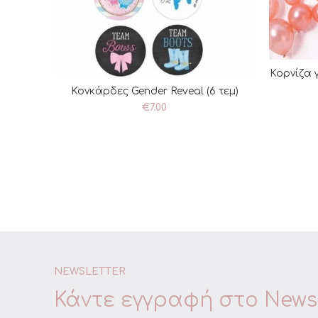
Κορνίζα γ
Π
Κονκάρδες Gender Reveal (6 τεμ)
ΠΡΟΣΘΉΚΗ ΣΤΟ ΚΑΛΆΘΙ
€
7.00
NEWSLETTER
Κάντε εγγραφή στο
Newsl