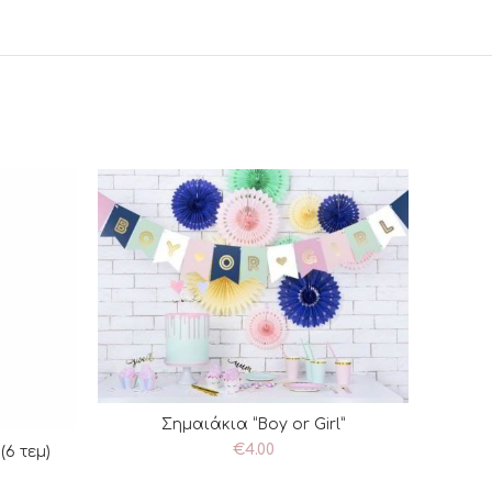
Σημαιάκια “Boy or Girl”
ΠΡΟΣΘΉΚΗ ΣΤΟ ΚΑΛΆΘΙ
€
4.00
6 τεμ)
ΘΙ