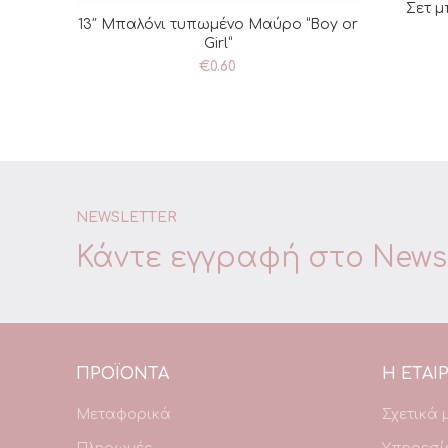
Σετ μ
Π
13″ Μπαλόνι τυπωμένο Μαύρο “Boy or
ΠΡΟΣΘΉΚΗ ΣΤΟ ΚΑΛΆΘΙ
Girl”
€
0.60
NEWSLETTER
Κάντε εγγραφή στο
Newsl
ΠΡΟΪΌΝΤΑ
Η ΕΤΑΙΡ
Μεταφορικά
Σχετικά 