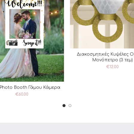
Διακοσμητικές Κυψέλες 
ΠΡΟΣΘΉΚΗ ΣΤΟ ΚΑΛΆ
Μονόπετρο (3 τεμ)
€
12.00
Photo Booth Γάμου Κάμερα
ΡΟΣΘΉΚΗ ΣΤΟ ΚΑΛΆΘΙ
€
60.00