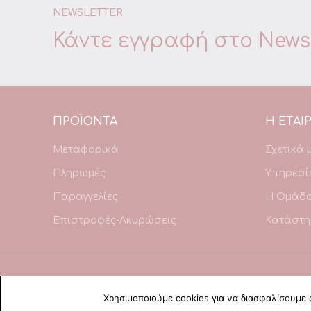
NEWSLETTER
Κάντε εγγραφή στο
Newsl
ΠΡΟΪΌΝΤΑ
Η ΕΤΑΙΡ
Μεταφορικά
Σχετικά 
Πληρωμές
Υπηρεσί
Παραγγελίες
Η Ομάδ
Επιστροφές-Ακυρώσεις
Κατάστη
Χρησιμοποιούμε cookies για να διασφαλίσουμε 
Copyright © 2021 