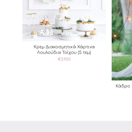
Κρεμ Διακοσμητικά Χάρτινα
ΠΡΟΣΘΉΚΗ ΣΤΟ ΚΑΛΆΘΙ
Λουλούδια Τοίχου (5 τεμ)
€
59.00
Κάδρο 
Π