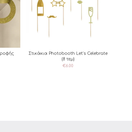
Οροφής
Στικάκια Photobooth Let’s Celebrate
ΘΙ
ΠΡΟΣΘΉΚΗ ΣΤΟ ΚΑΛΆΘΙ
(8 τεμ)
€
6.00