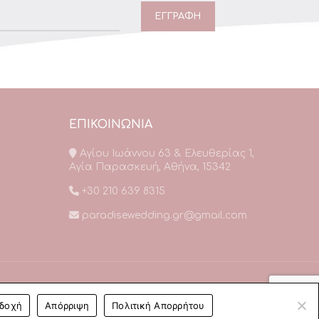
ΕΠΙΚΟΙΝΩΝΙΑ
Αγίου Ιωάννου 63 & Ελευθερίας 1,
Αγία Παρασκευή, Αθήνα, 15342
+30 210 639 8315
paradisewedding.gr@gmail.com
δοχή
Απόρριψη
Πολιτική Απορρήτου
nt by web-idea.gr